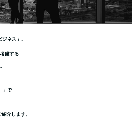
ビジネス」。
考慮する
。
標）」で
。
ご紹介します。