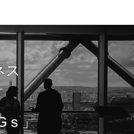
ネス
Gｓ」