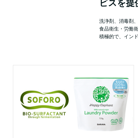
ビスを提
洗浄剤、消毒剤
食品衛生・労働
積極的で、イン