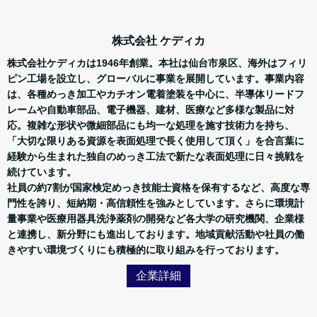
株式会社 ケディカ
株式会社ケディカは1946年創業。本社は仙台市泉区、海外はフィリ
ピン工場を設立し、グローバルに事業を展開しています。事業内容
は、各種めっき加工やカチオン電着塗装を中心に、半導体リードフ
レームや自動車部品、電子機器、建材、医療など多様な製品に対
応。複雑な形状や微細部品にも均一な処理を施す技術力を持ち、
「大切な限りある資源を表面処理で長く使用して頂く」を合言葉に
経験から生まれた独自のめっき工法で新たな表面処理に日々挑戦を
続けています。
社員の約7割が国家検定めっき技能士資格を保有するなど、高度な専
門性を誇り、短納期・高信頼性を強みとしています。さらに環境計
量事業や医療用器具洗浄薬剤の開発など各大学の研究機関、企業様
と連携し、新分野にも進出しております。地域貢献活動や社員の働
きやすい環境づくりにも積極的に取り組みを行っております。
企業詳細